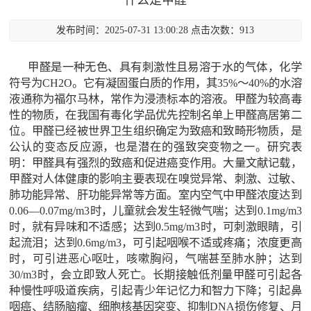
什么是甲醛
发布时间：2025-07-31 13:00:28 点击次数：913
甲醛是一种无色、具有刺激性且易溶于水的气体，化学
符号为CH2O。它有凝固蛋白质的作用，其35%～40%的水溶
液通称为福尔马林，常作为浸渍标本的溶液。甲醛为较高毒
性的物质，在我国有毒化学品优先控制名单上甲醛高居第二
位。甲醛已经被世界卫生组织确定为致癌和致畸形物质，是
公认的变态反应源，也是潜在的强致突变物之一。研究表
明：甲醛具有强烈的致癌和促进癌变作用。大量文献记载，
甲醛对人体健康的影响主要表现在嗅觉异常、刺激、过敏、
肺功能异常、肝功能异常等方面。室内空气中甲醛浓度达到
0.06—0.07mg/m3时，儿童就会发生轻微气喘；达到0.1mg/m3
时，就有异味和不适感；达到0.5mg/m3时，可刺激眼睛，引
起流泪；达到0.6mg/m3，可引起咽喉不适或疼痛；浓度更高
时，可引进恶心呕吐，咳嗽胸闷，气喘甚至肺水肿；达到
30/m3时，会立即致人死亡。长期接触低剂量甲醛可引起各
种慢性呼吸道疾病，引起青少年记忆力和智力下降；引起鼻
咽癌、结肠脑瘤、细胞核基因突变、抑制DNA损伤修复、月