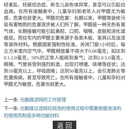
经紊乱、妊娠综合症、新生儿染色体异常，甚至可以引起白
血病。在所有接触者中，儿童孕妇和老年人对甲醛尤为敏
感，危害也就更大。甲醛的危害：长期以来，甲醛等装修污
染有害物质的危害逐步被人们所了解，甲醛是一种无色有害
气体，长期接触可能引起鼻腔、口腔、咽喉、皮肤和消化道
癌症。而住宅内的甲醛主要来源于各类木板、家具以及油漆
等装饰材料。根据国家强制性标准，关闭门窗1小时后，每
立方米室内空气中，甲醛释放量不得大于0.08毫克；如达到
0.1-2.0毫克，50%的正常人能闻到臭气；达到2.0-5.0毫克，
眼睛、气管将受到强烈刺激，出现打喷嚏、咳嗽等症状；达
到10毫克以上，呼吸困难；达到50毫克以上，会引发肺炎等
危重疾病，甚至导致死亡。在所有接触者中，儿童和孕妇对
甲醛尤为敏感，危害也就更大。
上一条:
光触媒滤网的工作原理
下一条:
光触媒过滤网在网泡的使用过程中需要根据泡沫的
的使用而制造多种功能材料