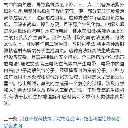
气中的臭氧层，导致臭氧浓度下降。三、人工制备方法紫外
照射法:利用紫外线照射干燥的氧气，使一部分氧分子被激活
离解成氧原子，进而形成臭氧。这种方法的特点是臭氧浓度
低，但设备简单，操作方便，且不易产生氧化物。电解法:通
过采用低压直流电对水进行电解，使水在阳极-溶液界面上发
生氧化反应产生臭氧。这种方法制取的臭氧浓度高，可达
20%以上，且没有任何二次污染。放射化学法:利用各种放射
源核辐射离解氧分子生成臭氧。这种方法能高效生成臭氧，
但设备复杂，且需要特殊的安全措施。介质阻挡放电法(无声
放电法):通过交变高压电场在气体中产生电晕，电晕中的自
由高能电子离解氧气分子，经碰撞聚台为臭氧分子。这种方
法广泛用于水处理和空气净化等领域，特别是大型臭氧发生
器中。综上所述，臭氧的生成是一个复杂的过程，涉及自然
和人为两大途径以及多种人工制备方法。了解臭氧的生成机
制有助于我们更好地理解和应对其对环境和人类健康的影
响。
上一条:
贝森环保科技携手宠物仓品牌，推出新型铝蜂窝芯
除臭滤网