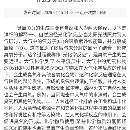
什么是臭氧及臭氧的危害
发布时间：2026-04-15 14:58:39 点击次数：658
臭氧(O3)的生成主要有自然和人为两大途径，以下是
详细的解释:一、自然途径光化学反应:当太阳光线照射到大
气层时，大气中的氧分子(02)会吸收紫外线能量，并分解成
氧原子(O)。这些氧原子随后与未分解的氧分子结合，形成
臭氧分子。这个过程被称作“光化学反应”，是臭氧产生的主
要途径。大气化学反应:在平流层中，大气中的氮氧化物
(NOx)和挥发性有机物(VOCs)等物质在大气化学反应的作用
下，会生成臭氧和其他含氧化合物。这种化学反应通常在大
气较低的部分发生，形成的臭氧会逐渐向下扩散，并对人类
生活环境产生影响。自然现象:如雷电、森林火灾等自然现象
也会产生臭氧。例如，当闪电击中大气中的水滴时，会生成
臭氧和其他氧化物。二、人为途径工业排放:在工业和城市化
地区，人为活动如能源生产和交通运输过程中排放的氮氧化
物和挥发性有机物等污染物，在大气化学反应的作用下，会
促进臭氧的形成。化学物质使用:某些化学物质如氟氯烃
(CFCs)的使用也会对臭氧产生负面影响，这些物质会破坏大