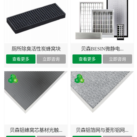
厕所除臭活性炭蜂窝块
贝森BESIN微静电...
贝森铝蜂窝芯基材光触...
贝森铝箔网与菱形铝网...